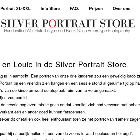
 Portrait XL-XXL
Info Store
FAQ.
Prijzen
Over ons
en Louie in de Silver Portrait Store
ag is in aantocht. Een portret van onze drie kinderen zou een geweldig kado zi
ortrait bij een vriendin zien hangen en een sessie stond al geruime tijd op ha
’s van de kinderen werd de afspraak ruim van te voren gemaakt.
tjes voorbereid.
r de sessie nog even mis te gaan omdat zoonlief zich had verwond met schere
 overkant één en ander goed kunnen fatsoeneren.
ker dit drietal en ook heel enthousiast toen ze het portret van 'samen' zag
 gaat hij natuurlijk huilen zij één van de zoons ietwat hopeloos en bezorgd”.