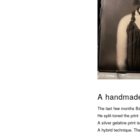
A handmade s
The last few months Bar
He split-toned the print
A silver gelatine print i
A hybrid technique. Thes