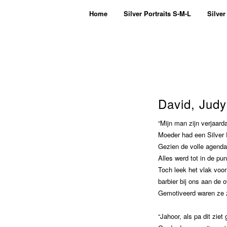
Home
Silver Portraits S-M-L
Silver
David, Judy 
“Mijn man zijn verjaard
Moeder had een Silver P
Gezien de volle agenda
Alles werd tot in de pun
Toch leek het vlak voo
barbier bij ons aan de
Gemotiveerd waren ze ze
“Jahoor, als pa dit ziet