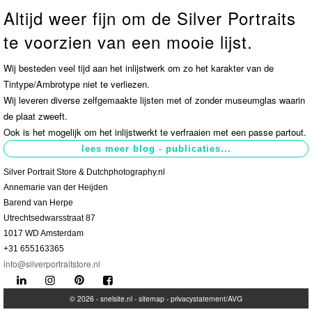
Altijd weer fijn om de Silver Portraits
Contact
>
te voorzien van een mooie lijst.
Wij besteden veel tijd aan het inlijstwerk om zo het karakter van de
Tintype/Ambrotype niet te verliezen.
Wij leveren diverse zelfgemaakte lijsten met of zonder museumglas waarin
de plaat zweeft.
Ook is het mogelijk om het inlijstwerkt te verfraaien met een passe partout.
Silver Portrait Store & Dutchphotography.nl
Annemarie van der Heijden
Barend van Herpe
Utrechtsedwarsstraat 87
1017 WD Amsterdam
+31 655163365
info@silverportraitstore.nl
© 2026 -
snelsite.nl
-
sitemap
-
privacystatement/AVG