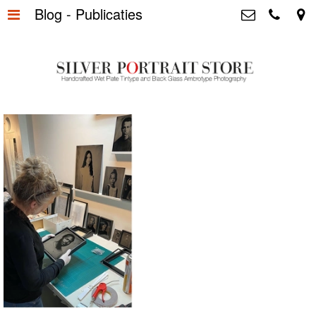
Blog - Publicaties
Home
>
Silver Portrait Store &
Dutchphotography.nl
Silver Portraits S-M-L
>
Utrechtsedwarsstraat 87, 1017 WD
Amsterdam The Netherlands
Silver Portrait XL-XXL
>
+31 655163365
info@silverportraitstore.nl
Info Store
>
FAQ.
>
Prijzen
>
Over ons
>
Blog - Publicaties
>
Reviews
>