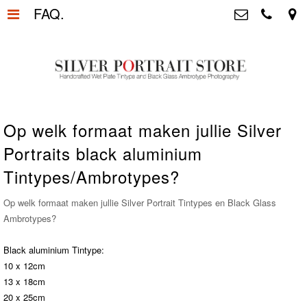
FAQ.
Home
>
Silver Portrait Store &
Dutchphotography.nl
Silver Portraits S-M-L
>
Utrechtsedwarsstraat 87, 1017 WD
Amsterdam The Netherlands
Silver Portrait XL-XXL
>
+31 655163365
Op welk formaat maken jullie Silver
info@silverportraitstore.nl
Info Store
>
Portraits black aluminium
Tintypes/Ambrotypes?
FAQ.
>
Op welk formaat maken jullie Silver Portrait Tintypes en Black Glass
Prijzen
>
Ambrotypes?
Over ons
>
Black aluminium Tintype:
10 x 12cm
Blog - Publicaties
>
13 x 18cm
20 x 25cm
Reviews
>