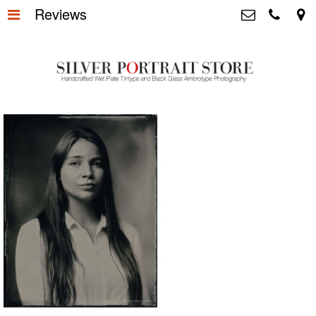
Reviews
Home
>
Silver Portrait Store &
Dutchphotography.nl
Silver Portraits S-M-L
>
Utrechtsedwarsstraat 87, 1017 WD
Amsterdam The Netherlands
Silver Portrait XL-XXL
>
+31 655163365
info@silverportraitstore.nl
Info Store
>
FAQ.
>
Prijzen
>
Over ons
>
Blog - Publicaties
>
Reviews
>