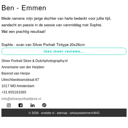
Ben - Emmen
Contact
>
Mede namens mijn jarige dochter van harte bedankt voor jullie tijd,
aandacht en passie in de sessie van vanmiddag met Sophie.
Wat een prachtig resultaat!
Sophie - scan van Silver Portrait Tintype 20x25cm
Silver Portrait Store & Dutchphotography.nl
Annemarie van der Heijden
Barend van Herpe
Utrechtsedwarsstraat 87
1017 WD Amsterdam
+31 655163365
info@silverportraitstore.nl
© 2026 -
snelsite.nl
-
sitemap
-
privacystatement/AVG