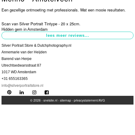
Een gezellige ontmoeting met professionals. Wat een mooie resultaten.
Contact
>
Scan van Silver Portrait Tintype - 20 x 25cm.
Hidden gem in Amsterdam
Silver Portrait Store & Dutchphotography.nl
Annemarie van der Heijden
Barend van Herpe
Utrechtsedwarsstraat 87
1017 WD Amsterdam
+31 655163365
info@silverportraitstore.nl
© 2026 -
snelsite.nl
-
sitemap
-
privacystatement/AVG