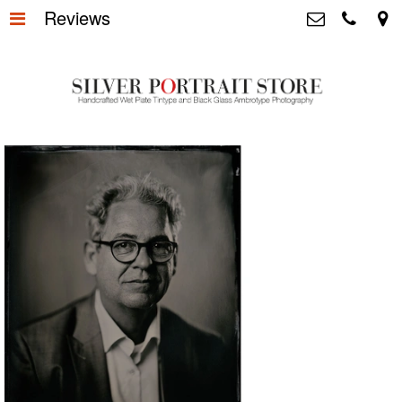
Reviews
Home
>
Silver Portrait Store &
Dutchphotography.nl
Silver Portraits S-M-L
>
Utrechtsedwarsstraat 87, 1017 WD
Amsterdam The Netherlands
Silver Portrait XL-XXL
>
+31 655163365
info@silverportraitstore.nl
Info Store
>
FAQ.
>
Prijzen
>
Over ons
>
Blog - Publicaties
>
Reviews
>