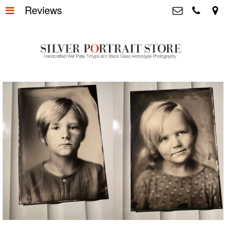
Reviews
Home
>
Silver Portrait Store &
Dutchphotography.nl
Silver Portraits S-M-L
>
Utrechtsedwarsstraat 87, 1017 WD
Amsterdam The Netherlands
Silver Portrait XL-XXL
>
+31 655163365
info@silverportraitstore.nl
Info Store
>
FAQ.
>
Prijzen
>
Over ons
>
Blog - Publicaties
>
Reviews
>