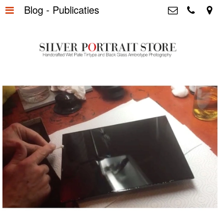
Blog - Publicaties
Home
>
Silver Portrait Store &
Dutchphotography.nl
Silver Portraits S-M-L
>
Utrechtsedwarsstraat 87, 1017 WD
Amsterdam The Netherlands
Silver Portrait XL-XXL
>
+31 655163365
info@silverportraitstore.nl
Info Store
>
FAQ.
>
Prijzen
>
Over ons
>
Blog - Publicaties
>
Reviews
>