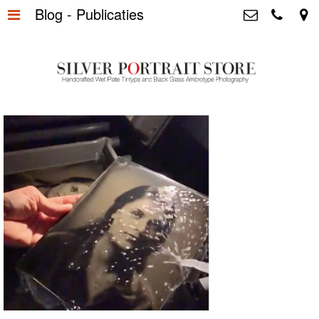
Blog - Publicaties
Home
>
Silver Portrait Store &
Dutchphotography.nl
Silver Portraits S-M-L
>
Utrechtsedwarsstraat 87, 1017 WD
Amsterdam The Netherlands
Silver Portrait XL-XXL
>
+31 655163365
info@silverportraitstore.nl
Info Store
>
FAQ.
>
Prijzen
>
Over ons
>
Blog - Publicaties
>
Reviews
>