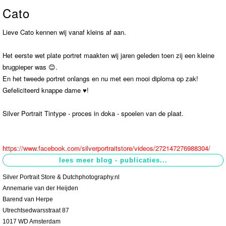
Cato
Contact
>
Lieve Cato kennen wij vanaf kleins af aan.
Het eerste wet plate portret maakten wij jaren geleden toen zij een kleine
brugpieper was 😊.
En het tweede portret onlangs en nu met een mooi diploma op zak!
Gefeliciteerd knappe dame ♥️!
Silver Portrait Tintype - proces in doka - spoelen van de plaat.
https://www.facebook.com/silverportraitstore/videos/272147276988304/
Silver Portrait Store & Dutchphotography.nl
Annemarie van der Heijden
Barend van Herpe
Utrechtsedwarsstraat 87
1017 WD Amsterdam