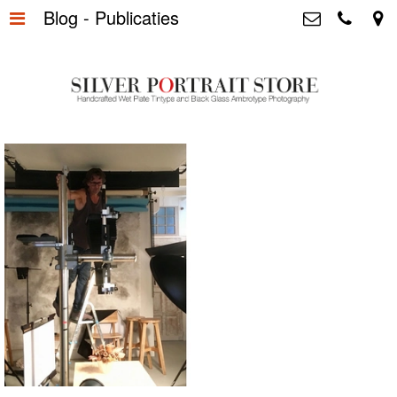
Blog - Publicaties
Home
>
Silver Portrait Store &
Dutchphotography.nl
Silver Portraits S-M-L
>
Utrechtsedwarsstraat 87, 1017 WD
Amsterdam The Netherlands
Silver Portrait XL-XXL
>
+31 655163365
info@silverportraitstore.nl
Info Store
>
FAQ.
>
Prijzen
>
Over ons
>
Blog - Publicaties
>
Reviews
>