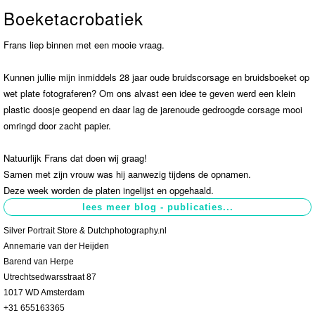
Boeketacrobatiek
Contact
>
Frans liep binnen met een mooie vraag.
Kunnen jullie mijn inmiddels 28 jaar oude bruidscorsage en bruidsboeket op
wet plate fotograferen? Om ons alvast een idee te geven werd een klein
plastic doosje geopend en daar lag de jarenoude gedroogde corsage mooi
omringd door zacht papier.
Natuurlijk Frans dat doen wij graag!
Samen met zijn vrouw was hij aanwezig tijdens de opnamen.
Deze week worden de platen ingelijst en opgehaald.
Silver Portrait Store & Dutchphotography.nl
Annemarie van der Heijden
Barend van Herpe
Utrechtsedwarsstraat 87
1017 WD Amsterdam
+31 655163365