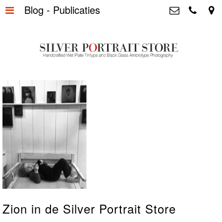
Blog - Publicaties
Home
>
Silver Portrait Store &
Dutchphotography.nl
Silver Portraits S-M-L
>
Utrechtsedwarsstraat 87, 1017 WD
Amsterdam The Netherlands
Silver Portrait XL-XXL
>
+31 655163365
info@silverportraitstore.nl
Info Store
>
FAQ.
>
Prijzen
>
Over ons
>
Blog - Publicaties
>
Zion in de Silver Portrait Store
Reviews
>