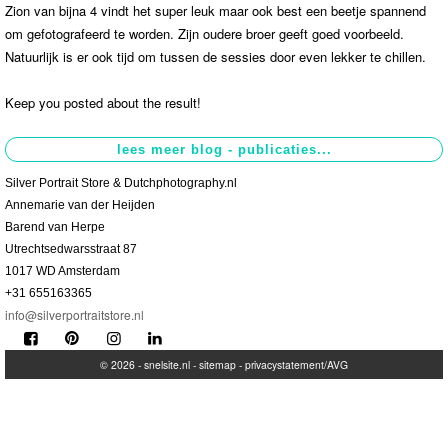
Zion van bijna 4 vindt het super leuk maar ook best een beetje spannend
om gefotografeerd te worden. Zijn oudere broer geeft goed voorbeeld.
Contact
>
Natuurlijk is er ook tijd om tussen de sessies door even lekker te chillen.
Keep you posted about the result!
Silver Portrait Store & Dutchphotography.nl
Annemarie van der Heijden
Barend van Herpe
Utrechtsedwarsstraat 87
1017 WD Amsterdam
+31 655163365
info@silverportraitstore.nl
© 2026 -
snelsite.nl
-
sitemap
-
privacystatement/AVG