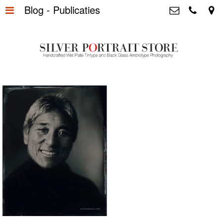
Blog - Publicaties
Home
>
Silver Portrait Store &
Dutchphotography.nl
Silver Portraits S-M-L
>
Utrechtsedwarsstraat 87, 1017 WD
Amsterdam The Netherlands
Silver Portrait XL-XXL
>
+31 655163365
info@silverportraitstore.nl
Info Store
>
FAQ.
>
Prijzen
>
Over ons
>
Blog - Publicaties
>
Reviews
>