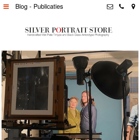
Blog - Publicaties
Home
>
Silver Portrait Store &
Dutchphotography.nl
Silver Portraits S-M-L
>
Utrechtsedwarsstraat 87, 1017 WD
Amsterdam The Netherlands
Silver Portrait XL-XXL
>
+31 655163365
info@silverportraitstore.nl
Info Store
>
FAQ.
>
Prijzen
>
Over ons
>
Blog - Publicaties
>
Reviews
>