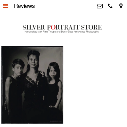
Reviews
Home
>
Silver Portrait Store &
Dutchphotography.nl
Silver Portraits S-M-L
>
Utrechtsedwarsstraat 87, 1017 WD
Amsterdam The Netherlands
Silver Portrait XL-XXL
>
+31 655163365
info@silverportraitstore.nl
Info Store
>
FAQ.
>
Prijzen
>
Over ons
>
Blog - Publicaties
>
Reviews
>