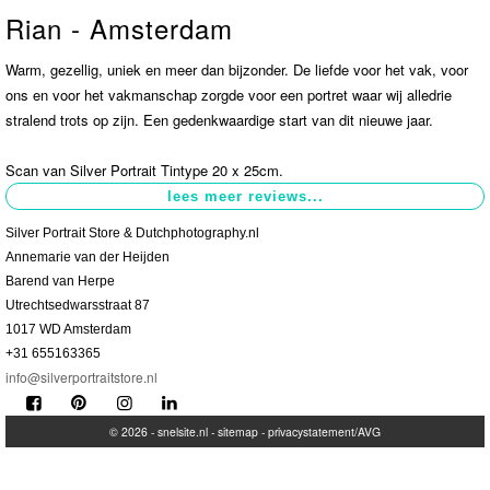
Rian - Amsterdam
Contact
>
Warm, gezellig, uniek en meer dan bijzonder. De liefde voor het vak, voor
ons en voor het vakmanschap zorgde voor een portret waar wij alledrie
stralend trots op zijn. Een gedenkwaardige start van dit nieuwe jaar.
Scan van Silver Portrait Tintype 20 x 25cm.
Silver Portrait Store & Dutchphotography.nl
Annemarie van der Heijden
Barend van Herpe
Utrechtsedwarsstraat 87
1017 WD Amsterdam
+31 655163365
info@silverportraitstore.nl
© 2026 -
snelsite.nl
-
sitemap
-
privacystatement/AVG