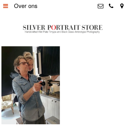
Over ons
Home
>
Silver Portrait Store &
Dutchphotography.nl
Silver Portraits S-M-L
>
Utrechtsedwarsstraat 87, 1017 WD
Amsterdam The Netherlands
Silver Portrait XL-XXL
>
+31 655163365
info@silverportraitstore.nl
Info Store
>
FAQ.
>
Prijzen
>
Over ons
>
Blog - Publicaties
>
Reviews
>