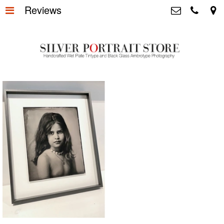
Reviews
Home
>
Silver Portrait Store &
Dutchphotography.nl
Silver Portraits S-M-L
>
Utrechtsedwarsstraat 87, 1017 WD
Amsterdam The Netherlands
Silver Portrait XL-XXL
>
+31 655163365
info@silverportraitstore.nl
Info Store
>
FAQ.
>
Prijzen
>
Over ons
>
Blog - Publicaties
>
Reviews
>